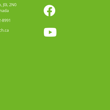
, J0L 2N0
anada
2-8991
ch.ca