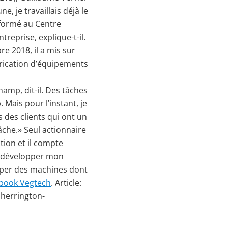
e, je travaillais déjà le
é formé au Centre
reprise, explique-t-il.
e 2018, il a mis sur
brication d’équipements
hamp, dit-il. Des tâches
Mais pour l’instant, je
 des clients qui ont un
che.» Seul actionnaire
tion et il compte
 à développer mon
opper des machines dont
book Vegtech
. Article:
sherrington-