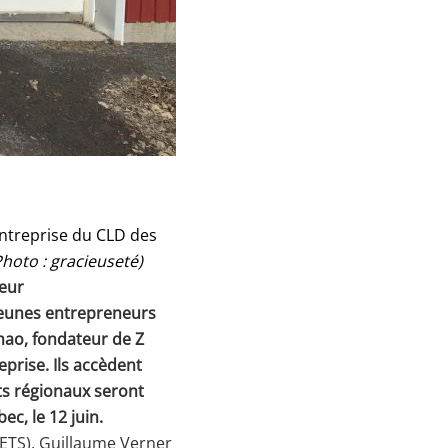
treprise du CLD des
Photo : gracieuseté)
eur
eunes entrepreneurs
hao, fondateur de Z
eprise. Ils accèdent
ats régionaux seront
ec, le 12 juin.
(ETS), Guillaume Verner