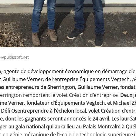
@publissoft.net
 agente de développement économique en démarrage d’en
et Guillaume Verner, de l’entreprise Équipements Vegtech.
(
s entrepreneurs de Sherrington, Guillaume Verner, fondat
errington remportent le volet Création d’entreprise
Deux j
ume Verner, fondateur d’Équipements Vegtech, et Michael Z
Défi Osentreprendre à l’échelon local, volet Création d’entr
ale, dont les gagnants seront annoncés le 24 avril. Les lauré
iper au gala national qui aura lieu au Palais Montcalm à Québ
 en génie mécanique de l’École de technologie supérieure 