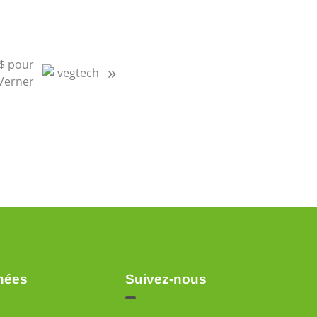
$ pour
»
Verner
nées
Suivez-nous