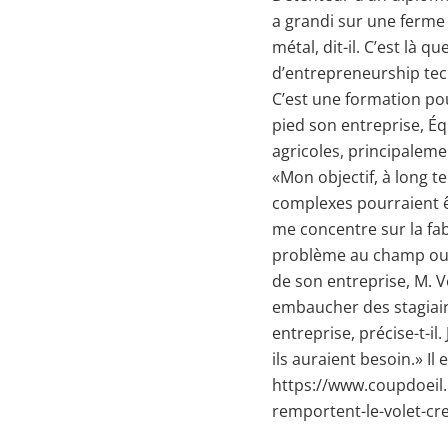
a grandi sur une ferme m
métal, dit-il. C’est là 
d’entrepreneurship tech
C’est une formation po
pied son entreprise, É
agricoles, principaleme
«Mon objectif, à long t
complexes pourraient êt
me concentre sur la fa
problème au champ ou q
de son entreprise, M. V
embaucher des stagiaire
entreprise, précise-t-i
ils auraient besoin.» Il
https://www.coupdoeil.
remportent-le-volet-cr