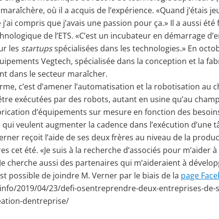
araîchère, où il a acquis de l’expérience. «Quand j’étais jeun
que j’ai compris que j’avais une passion pour ça.» Il a aussi ét
nologique de l’ETS. «C’est un incubateur en démarrage d’ent
ur les
startups
spécialisées dans les technologies.» En octobr
quipements Vegtech, spécialisée dans la conception et la fa
nt dans le secteur maraîcher.
erme, c’est d’amener l’automatisation et la robotisation au c
re exécutées par des robots, autant en usine qu’au champ. 
brication d’équipements sur mesure en fonction des besoins
ui veulent augmenter la cadence dans l’exécution d’une tâ
erner reçoit l’aide de ses deux frères au niveau de la produc
s cet été. «Je suis à la recherche d’associés pour m’aider
l. Je cherche aussi des partenaires qui m’aideraient à dével
 est possible de joindre M. Verner par le biais de la
page Face
info/2019/04/23/defi-osentreprendre-deux-entreprises-de-
eation-dentreprise/